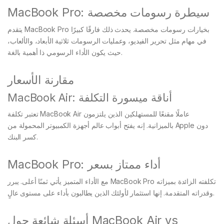
MacBook Pro: سيطرة رسومات مخصصة
يتقدم MacBook Pro بخيارات رسومات مخصصة. يحدث ذلك فارقًا كبيرًا
في مهام مثل تحرير الفيديو، وعمليات الرسومات ثلاثية الأبعاد، والألعاب،
حيث يكون الأداء الرسومي ذا أهمية بالغة.
مقارنة الأسعار
MacBook Air: أناقة ميسورة التكلفة
تعتبر تكلفة MacBook Air عاملًا مقنعًا للمستهلكين الذين يلتزمون
بالميزانية. إنه يفتح أبواب عالم أجهزة الكمبيوتر المحمولة من Apple دون
كسر البنك.
MacBook Pro: أداء ممتاز بسعر
مع الأداء المتميز يأتي ثمنًا أعلى. يبرر MacBook Pro تكلفته الزائدة بميزاته
وقدراته المتقدمة. إنها استثمار لأولئك الذين يطالبون بأداء على مستوى عالٍ.
أسئلة شائعة حول MacBook Air vs