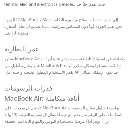
ten star elec and electronics devices، حيث نقدم حلاً جم
ليًا لأجهزة MacBook وiMac إلى جانب خدمات إصلاح ميسورة التكلفة.
نحن نعتبر الجودة أولاً دون المساس بميزانيتك، مما يضمن أن تظل أسعارنا
معقولة لراحتك.
عمر البطارية
يشتهر MacBook Air بكفاءته في استهلاك الطاقة، حيث يعتبر عادة أن لديه
عمر بطارية أطول من MacBook Pro. إذا كنت مسافرًا بشكل متكرر أو
تقدر الاستخدام المطول بشحنة واحدة، فإن Air قد يكون رفيقك المثالي.
قدرات الرسومات
MacBook Air: أناقة متكاملة
تتعامل الرسومات على MacBook Air بواسطة حلول معالج الرسومات
المتكاملة. على الرغم من عدم التوجيه للأعمال الرسومية الثقيلة، إلا أنها لا
تزال توفر أداءً مرضيًا للاستخدام اليومي والمهام الإبداعية الخفيفة.