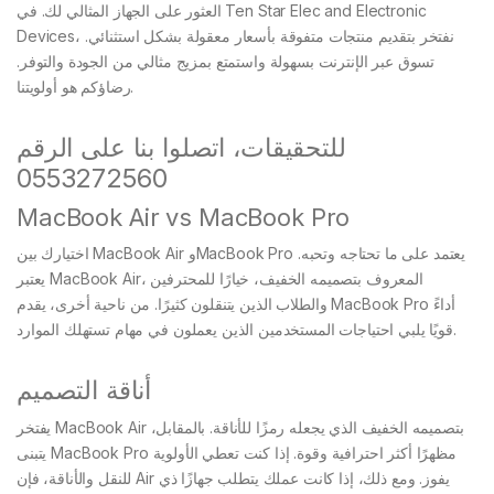
العثور على الجهاز المثالي لك. في Ten Star Elec and Electronic
Devices، نفتخر بتقديم منتجات متفوقة بأسعار معقولة بشكل استثنائي.
تسوق عبر الإنترنت بسهولة واستمتع بمزيج مثالي من الجودة والتوفر.
رضاؤكم هو أولويتنا.
للتحقيقات، اتصلوا بنا على الرقم
0553272560
MacBook Air vs MacBook Pro
اختيارك بين MacBook Air وMacBook Pro يعتمد على ما تحتاجه وتحبه.
يعتبر MacBook Air، المعروف بتصميمه الخفيف، خيارًا للمحترفين
والطلاب الذين يتنقلون كثيرًا. من ناحية أخرى، يقدم MacBook Pro أداءً
قويًا يلبي احتياجات المستخدمين الذين يعملون في مهام تستهلك الموارد.
أناقة التصميم
يفتخر MacBook Air بتصميمه الخفيف الذي يجعله رمزًا للأناقة. بالمقابل،
يتبنى MacBook Pro مظهرًا أكثر احترافية وقوة. إذا كنت تعطي الأولوية
للنقل والأناقة، فإن Air يفوز. ومع ذلك، إذا كانت عملك يتطلب جهازًا ذي