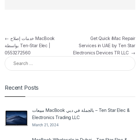
Post navigation
Get Quick iMac Repair
خدمات إصلاح MacBook
←
Services in UAE by Ten Star
بواسطة Ten-Star Elec |
0553272560
Electronics Devices TR LLC
→
Search for:
Recent Posts
مبيعات MacBook بالجملة في دبي – Ten Star Elec &
Electronics Trading LLC
March 21, 2024
MacBook Wholesale in Dubai – Ten Star Elec &