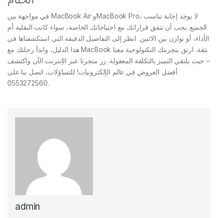
في مواجهة بين MacBook Air وMacBook Pro، لا يوجد إجابة تناسب
الجميع. يجب أن تتفق قراراتك مع احتياجاتك الخاصة، سواء كانت النقلية أم
الأداء، أو توازن بين الاثنين. انظر إلى التفاصيل الدقيقة التي استكشفناها في
هذا الدليل، وابدأ رحلتك مع MacBook بثقة. ارتق بتجربتك التكنولوجية معنا
– حيث يلتقي التميز بالتكلفة المعقولة. زر متجرنا عبر الإنترنت الآن واكتشف
أفضل العروض في عالم الإلكترونيات! للتساؤلات، اتصل بنا على
0553272560.
admin