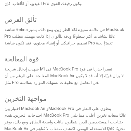
الفيديو، أو الألعاب، فإن Pro يكون رفيقك القوي.
تألق العرض
شاشة Retina هي علامة مميزة لكلا الطرازين. ومع ذلك، يتميز MacBook
Pro غالبًا بشاشات أكثر سطوعًا ودقة للألوان. إذا كانت مهمتك تتطلب
تصميم جرافيكي أو إنشاء محتوى، فقد تكون شاشة Pro تغييرًا لعبة.
قوة المعالجة
شهدت إدخال شريحة M1 في MacBook Pro تغييرا جذريا في قوة
المعالجة. على الرغم من أن MacBook Air لا يزال قويًا، إلا أنه قد لا يكون
مثل Pro في التعامل مع تطبيقات تستهلك الموارد بسلاسة.
مواجهة التخزين
اختيار بين MacBook Air وMacBook Pro ينطوي على النظر في
احتياجات التخزين. يقدم MacBook Pro غالبًا سعات تخزين أعلى، مما يلبي
احتياجات المستخدمين الذين يتطلبون بيانات واسعة النطاق. ومع ذلك، يوفر
MacBook Air تخزينًا كافيًا للاستخدام اليومي. اكتشف صفقات لا تُقاوَم في