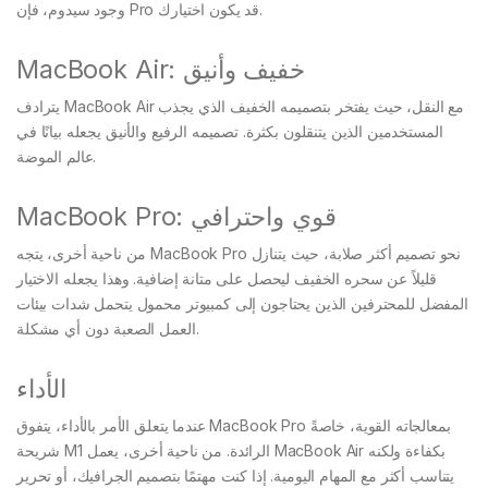
وجود سيدوم، فإن Pro قد يكون اختيارك.
MacBook Air: خفيف وأنيق
يترادف MacBook Air مع النقل، حيث يفتخر بتصميمه الخفيف الذي يجذب
المستخدمين الذين يتنقلون بكثرة. تصميمه الرفيع والأنيق يجعله بيانًا في
عالم الموضة.
MacBook Pro: قوي واحترافي
من ناحية أخرى، يتجه MacBook Pro نحو تصميم أكثر صلابة، حيث يتنازل
قليلاً عن سحره الخفيف ليحصل على متانة إضافية. وهذا يجعله الاختيار
المفضل للمحترفين الذين يحتاجون إلى كمبيوتر محمول يتحمل شدات بيئات
العمل الصعبة دون أي مشكلة.
الأداء
عندما يتعلق الأمر بالأداء، يتفوق MacBook Pro بمعالجاته القوية، خاصةً
شريحة M1 الرائدة. من ناحية أخرى، يعمل MacBook Air بكفاءة ولكنه
يتناسب أكثر مع المهام اليومية. إذا كنت مهتمًا بتصميم الجرافيك، أو تحرير