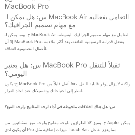
MacBook Pro
س: هل يمكن لـ MacBook Air التعامل بفعالية
مع مهام تصميم الجرافيك؟
ج: بينما يمكن لـ MacBook Air التعامل مع مهام تصميم الجرافيك البسيطة،
إلا أن MacBook Pro، بفضل قدراته الرسومية الفائقة، يعد أكثر ملاءمة
للأعمال التصميمية الشاقة.
س: هل يعتبر MacBook Pro ثقيلاً للتنقل
اليومي؟
ج: يكون MacBook Pro أثقل قليلاً من Air، ولكنه لا يزال يوفر قابلية للنقل.
انظر إلى احتياجاتك وتفضيلاتك عند اتخاذ القرار.
س: هل هناك اختلافات ملحوظة في أداء لوحة المفاتيح ولوحة التتبع؟
ج: يتميز كلا الطرازين بلوحة مفاتيح ولوحة تتبع استثنائيتين من Apple. يمكن
أن يكون لدى Pro ميزات إضافية مثل Touch Bar، مما يعزز تفاعل