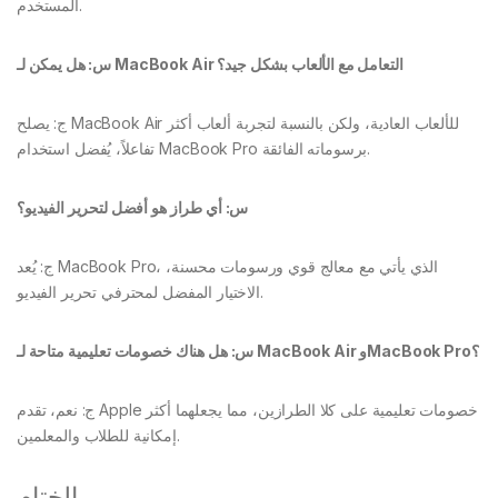
المستخدم.
س: هل يمكن لـ MacBook Air التعامل مع الألعاب بشكل جيد؟
ج: يصلح MacBook Air للألعاب العادية، ولكن بالنسبة لتجربة ألعاب أكثر
تفاعلاً، يُفضل استخدام MacBook Pro برسوماته الفائقة.
س: أي طراز هو أفضل لتحرير الفيديو؟
ج: يُعد MacBook Pro، الذي يأتي مع معالج قوي ورسومات محسنة،
الاختيار المفضل لمحترفي تحرير الفيديو.
س: هل هناك خصومات تعليمية متاحة لـ MacBook Air وMacBook Pro؟
ج: نعم، تقدم Apple خصومات تعليمية على كلا الطرازين، مما يجعلهما أكثر
إمكانية للطلاب والمعلمين.
الختام