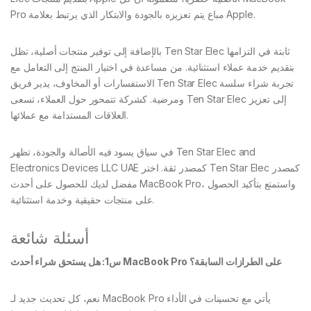
Pro مباع يتم تعزيزه بالجودة والابتكار الذي يرتبط بعلامة Apple.
بالإضافة إلى توفير منتجات أصلية، تظل Ten Star Elec ثابتة في التزامها
بتقديم خدمة عملاء استثنائية. من مساعدة في اختيار المنتج إلى التعامل مع
الاستفسارات أو المخاوف، يدير فريق Ten Star Elec تجربة شراء سلسة
ومرضية. كشركة تتمحور حول العملاء، تسعى Ten Star Elec إلى تعزيز
العلاقات المستدامة مع عملائها.
في سياق يسود فيه الأصالة والجودة، تظهر Ten Star Elec and
Electronics Devices LLC UAE كمصدر ثقة. اختر Ten Star Elec كمصدر
مفضل لديك للحصول على أحدث MacBook Pro، واستمتع بتأكيد الحصول
على منتجات حقيقية وخدمة استثنائية.
أسئلة شائعة
س1: هل يستحق شراء أحدث MacBook Pro على الطرازات السابقة؟
نعم، كل تحديث جديد لـ MacBook Pro يأتي مع تحسينات في الأداء