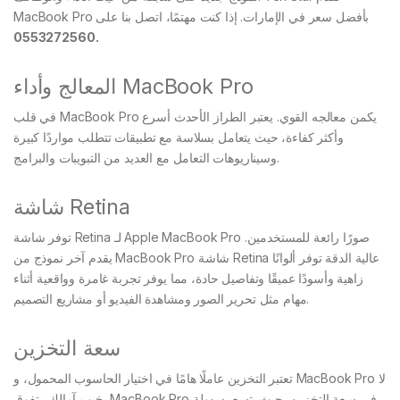
MacBook Pro بأفضل سعر في الإمارات. إذا كنت مهتمًا، اتصل بنا على
0553272560.
المعالج وأداء MacBook Pro
في قلب MacBook Pro يكمن معالجه القوي. يعتبر الطراز الأحدث أسرع
وأكثر كفاءة، حيث يتعامل بسلاسة مع تطبيقات تتطلب مواردًا كبيرة
وسيناريوهات التعامل مع العديد من التبويبات والبرامج.
شاشة Retina
توفر شاشة Retina لـ Apple MacBook Pro صورًا رائعة للمستخدمين.
يقدم آخر نموذج من MacBook Pro شاشة Retina عالية الدقة توفر ألوانًا
زاهية وأسودًا عميقًا وتفاصيل حادة، مما يوفر تجربة غامرة وواقعية أثناء
مهام مثل تحرير الصور ومشاهدة الفيديو أو مشاريع التصميم.
سعة التخزين
تعتبر التخزين عاملًا هامًا في اختيار الحاسوب المحمول، و MacBook Pro لا
يخيب آمالك. يتفوق MacBook Pro في سعة التخزين، حيث يتسع بسهولة