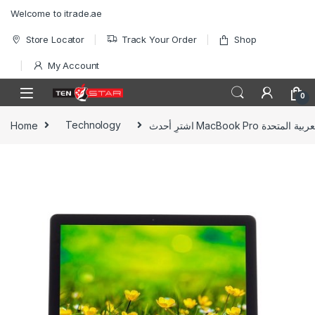
Skip to navigation
Skip to content
Welcome to itrade.ae
Store Locator
Track Your Order
Shop
My Account
0
Home
Technology