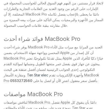
لاتخاذ قرار مستنير، من المهم فهم السوق الحالي للحواسيب المحمولة في
الإمارات. على الرغم من وجود العديد من العلامات التجارية والطرازات
المختلفة، إلا أن MacBook Pro دائمًا ما يحظى بالإعجاب بفضل تكامله
الممتاز بين الأجهزة والبرمجيات. يمكن التأكيد على ميزات بيعه المميزة من
خلال مقارنته ببقية علامات الحواسيب المحمولة.
فوائد شراء أحدث MacBook Pro
يوفر شراء أحدث MacBook Pro العديد من المزايا. مع ميزات مثل الأداء
المحسن وواجهة سهلة الاستخدام، يضمن Apple أن كل إصدار من
MacBook Pro يمثل تقدمًا تكنولوجيًا. تعتبر Apple خيارًا ذكيًا للأفراد الذين
يبحثون عن جهاز قوي بفضل عمر منتجها الطويل وضمانها لمواكبة التقدم
التكنولوجي. إحدى الجوانب الرئيسية لضمان أفضل صفقة هي البحث
وأجهزة الإلكترونيات تقدم MacBook
Ten Star elec
ومقارنة الأسعار.
.
Pro بأفضل سعر معقول. اشترِ الآن أو اتصل بنا على
0553272560
مواصفات MacBook Pro
لنناقش مواصفات MacBook Pro. تفضل Apple دائمًا بأن يتفوق كل
نموذج جديد على سابقه من حيث الأداء والوظائف. Ten Star تقدم