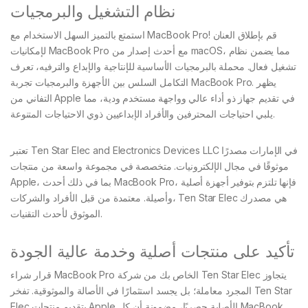
نظام التشغيل والبرمجيات
استمتع بالتميز السهل الاستخدام مع MacBook Pro! قم بإطلاق العنان
لإمكانيات MacBook Pro مع أحدث إصدار من macOS، مما يضمن نظام
تشغيل فعال. محملة بالبرمجيات الأساسية للإنتاجية والإبداع والترفيه، تعرف
التكامل السلس بين الأجهزة والبرمجيات تجربة MacBook Pro. يظهر
التفاني من Apple في تقديم جهاز ذو أداء عالي وواجهة مستخدم ودية، مما
يلبي احتياجات المحترفين والأفراد الإبداعيين ذوي الاحتياجات المتنوعة.
تعتبر Ten Star Elec and Electronics Devices LLC في الإمارات مصدرًا
موثوقًا في مجال الإلكترونيات. متخصصة في مجموعة واسعة من منتجات
Apple، بما في ذلك أحدث MacBook Pro، فإنها تلتزم بتوفير أجهزة أصلية
وأصيلة. معتمدة من قبل الأفراد والشركات، Ten Star Elec هي مصدرك
الموثوق لأحدث التقنيات.
تأكيد على منتجات أصلية وخدمة عالية الجودة
قرار شراء MacBook Pro الخاص بك من شركة Ten Star Elec يتجاوز
المجرد معاملة؛ بل يجسد استثمارًا في الأصالة والموثوقية. تفخر Ten Star
Elec بتقديم منتجات Apple الأصلية حصريًا، مضمونة أن كل MacBook