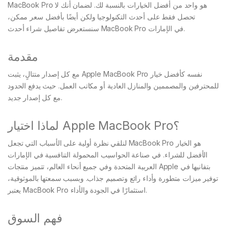
MacBook Pro هو واحد من أفضل الخيارات بالنسبة لك. لضمان أنك لا
تحصل فقط على أحدث التكنولوجيا ولكن أيضًا بأفضل سعر ممكن،
سنستعرض تفاصيل شراء أحدث MacBook Pro في الإمارات.
مقدمة
مع كل إصدار متتالٍ، يثبت Apple MacBook Pro نفسه كأفضل خيار
للمحترفين والمصممين والمنازل العادية أو مكاتب العمل. حيث يدفع الحدود
مع كل إصدار جديد.
لماذا اختيار Apple MacBook Pro؟
لنلقي نظرة أولية على الأسباب التي تجعل MacBook Pro هو الخيار
الأفضل للشراء. في صناعة الحواسيب المحمولة التنافسية في الإمارات
العربية المتحدة وفي جميع أنحاء العالم، تتميز منتجات Apple بتفانيها في
توفير ميزات متطورة وأداء رائع وتصميم جذاب. وبسبب سمعتها بالموثوقية،
يعتبر MacBook Pro استثمارًا في الجودة والأداء.
فهم السوق