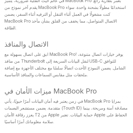
في عالم حيث النقلية ضرورية، يتميز MacBook Pro بعمر بطارية رائع.
يقدم آخر نموذج من MacBook Pro استخدامًا مطولًا بشحنة واحدة. سواء
كنت مشغولًا في العمل أثناء التنقل أو الترفيه أثناء السفر، يضمن
MacBook Pro الاتصال المتواصل، مما يخفف من القلق بشأن مأخذ
الطاقة.
الاتصال والمنافذ
ابق على اتصال بسهولة مع MacBook Pro! يوفر خيارات اتصال متنوعة،
من منافذ Thunderbolt لنقل البيانات السريعة إلى USB-C للتوافق
الشامل. يضمن النموذج الأحدث اتصالًا سلسًا مع مختلف الأجهزة مع إضافة
ملحقات مثل مقابس السماعات والمنافذ الأساسية.
ميزات الأمان في MacBook Pro
في زمن يعتبر فيه أمان البيانات أمرًا حيويًا، يأتي MacBook Pro بمزايا
متقدمة. يضمن مستشعر البصمات (Touch ID) مصادقة آمنة ومريحة، بينما
يعزز رقاقة الأمان T2 من Apple حماية البيانات. تعتبر Apple الحفاظ على
سلامة معلوماتك أمرًا أساسيًا.